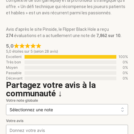
complexité de son gameplay et la profondeur stratégique qu’il
offre. « Un défi technique qui récompense les joueurs patients
et habiles » est un avis récurrent parmi les passionnés.
Avis d’après le site Pinside, le Flipper Black Hole a reçu
274
évaluations et a actuellement une note de
7,862 sur 10.
5,0
5,0 étoiles sur 5 (selon 28 avis)
Excellent
100%
Très bon
0%
Moyen
0%
Passable
0%
Décevant
0%
Partagez votre avis à la
communauté ↓
Votre note globale
Votre avis