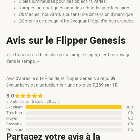
Cibles lumineuses pour des objectifs variés
Rampes acrobatiques pour des rebonds spectaculaires
Obstacles mouvants ajoutant une dimension dynamique
Éléments de design rétro évoquant l’âge d’or des arcades
Avis sur le Flipper Genesis
« Le Genesis est bien plus qu’un simple flipper, c’est un voyage
dans le temps. »
Avis d’après le site Pinside, le Flipper Genesis a reçu
89
évaluations et a actuellement une note de
7,269 sur 10.
5,0
5,0 étoiles sur 5 (selon 28 avis)
Excellent
100%
Très bon
0%
Moyen
0%
Passable
0%
Décevant
0%
Partagez votre avis à la