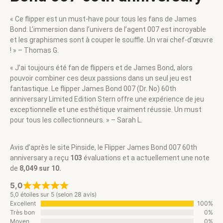
« Ce flipper est un must-have pour tous les fans de James
Bond. L’immersion dans l’univers de l’agent 007 est incroyable
et les graphismes sont à couper le souffle. Un vrai chef-d’œuvre
! » – Thomas G.
« J’ai toujours été fan de flippers et de James Bond, alors
pouvoir combiner ces deux passions dans un seul jeu est
fantastique. Le flipper James Bond 007 (Dr. No) 60th
anniversary Limited Edition Stern offre une expérience de jeu
exceptionnelle et une esthétique vraiment réussie. Un must
pour tous les collectionneurs. » – Sarah L.
Avis d’après le site Pinside, le Flipper James Bond 007 60th
anniversary a reçu
103
évaluations et a actuellement une note
de
8,049 sur 10.
5,0
5,0 étoiles sur 5 (selon 28 avis)
Excellent
100%
Très bon
0%
Moyen
0%