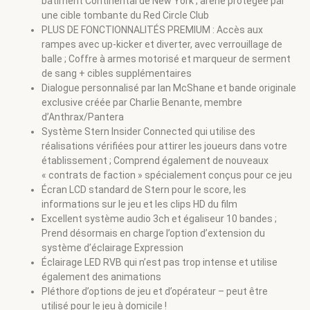
bâtiment Continental de New York ; arène protégée par
une cible tombante du Red Circle Club
PLUS DE FONCTIONNALITÉS PREMIUM : Accès aux
rampes avec up-kicker et diverter, avec verrouillage de
balle ; Coffre à armes motorisé et marqueur de serment
de sang + cibles supplémentaires
Dialogue personnalisé par Ian McShane et bande originale
exclusive créée par Charlie Benante, membre
d’Anthrax/Pantera
Système Stern Insider Connected qui utilise des
réalisations vérifiées pour attirer les joueurs dans votre
établissement ; Comprend également de nouveaux
« contrats de faction » spécialement conçus pour ce jeu
Écran LCD standard de Stern pour le score, les
informations sur le jeu et les clips HD du film
Excellent système audio 3ch et égaliseur 10 bandes ;
Prend désormais en charge l’option d’extension du
système d’éclairage Expression
Éclairage LED RVB qui n’est pas trop intense et utilise
également des animations
Pléthore d’options de jeu et d’opérateur – peut être
utilisé pour le jeu à domicile !