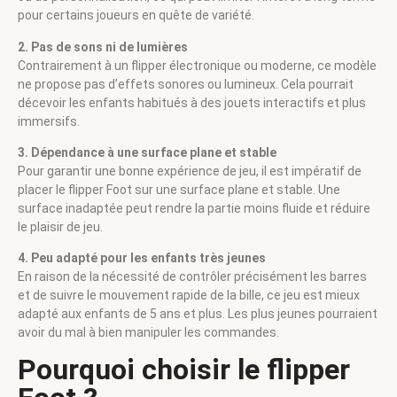
pour certains joueurs en quête de variété.
2. Pas de sons ni de lumières
Contrairement à un flipper électronique ou moderne, ce modèle
ne propose pas d’effets sonores ou lumineux. Cela pourrait
décevoir les enfants habitués à des jouets interactifs et plus
immersifs.
3. Dépendance à une surface plane et stable
Pour garantir une bonne expérience de jeu, il est impératif de
placer le flipper Foot sur une surface plane et stable. Une
surface inadaptée peut rendre la partie moins fluide et réduire
le plaisir de jeu.
4. Peu adapté pour les enfants très jeunes
En raison de la nécessité de contrôler précisément les barres
et de suivre le mouvement rapide de la bille, ce jeu est mieux
adapté aux enfants de 5 ans et plus. Les plus jeunes pourraient
avoir du mal à bien manipuler les commandes.
Pourquoi choisir le flipper