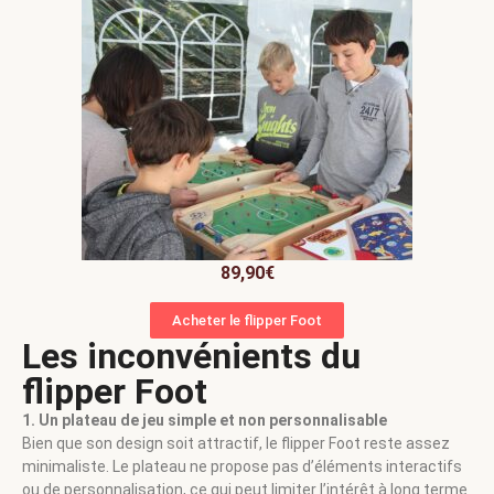
89,90€
Acheter le flipper Foot
Les inconvénients du
flipper Foot
1. Un plateau de jeu simple et non personnalisable
Bien que son design soit attractif, le flipper Foot reste assez
minimaliste. Le plateau ne propose pas d’éléments interactifs
ou de personnalisation, ce qui peut limiter l’intérêt à long terme