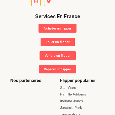
Services En France
Acheter un flipper
Louer un flipper
Vendre un flipper
Réparer un flipper
Nos partenaires
Flipper populaires
Star Wars
Famille Addams
Indiana Jones
Jurassic Park
Terminator 2