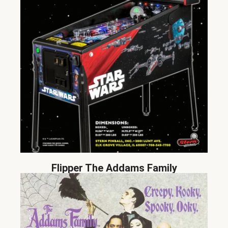
Flipper The Addams Family