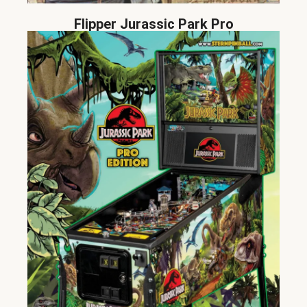
Flipper Jurassic Park Pro