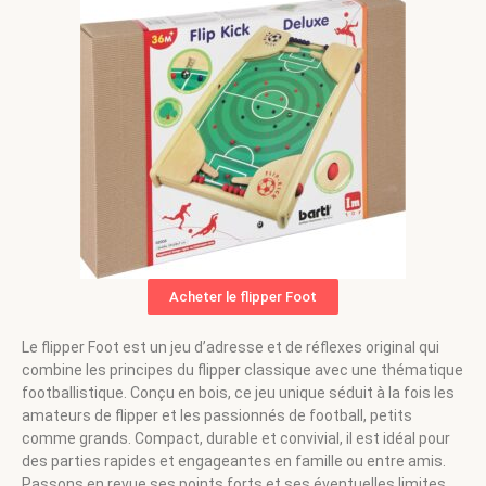
Acheter le flipper Foot
Le flipper Foot est un jeu d’adresse et de réflexes original qui
combine les principes du flipper classique avec une thématique
footballistique. Conçu en bois, ce jeu unique séduit à la fois les
amateurs de flipper et les passionnés de football, petits
comme grands. Compact, durable et convivial, il est idéal pour
des parties rapides et engageantes en famille ou entre amis.
Passons en revue ses points forts et ses éventuelles limites.