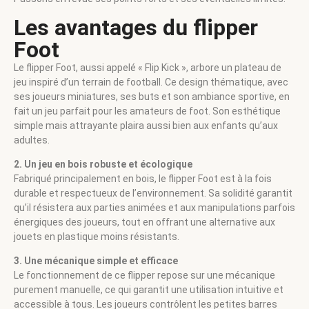
Les avantages du flipper
Foot
Le flipper Foot, aussi appelé « Flip Kick », arbore un plateau de
jeu inspiré d’un terrain de football. Ce design thématique, avec
ses joueurs miniatures, ses buts et son ambiance sportive, en
fait un jeu parfait pour les amateurs de foot. Son esthétique
simple mais attrayante plaira aussi bien aux enfants qu’aux
adultes.
2. Un jeu en bois robuste et écologique
Fabriqué principalement en bois, le flipper Foot est à la fois
durable et respectueux de l’environnement. Sa solidité garantit
qu’il résistera aux parties animées et aux manipulations parfois
énergiques des joueurs, tout en offrant une alternative aux
jouets en plastique moins résistants.
3. Une mécanique simple et efficace
Le fonctionnement de ce flipper repose sur une mécanique
purement manuelle, ce qui garantit une utilisation intuitive et
accessible à tous. Les joueurs contrôlent les petites barres