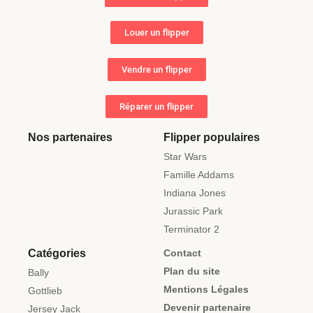
Louer un flipper
Vendre un flipper
Réparer un flipper
Nos partenaires
Flipper populaires
Star Wars
Famille Addams
Indiana Jones
Jurassic Park
Terminator 2
Catégories
Contact
Plan du site
Bally
Mentions Légales
Gottlieb
Devenir partenaire
Jersey Jack