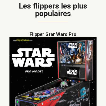
Les flippers les plus
populaires
Flipper Star Wars Pro