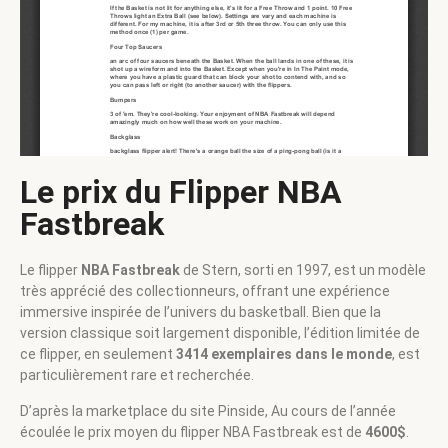
Le prix du Flipper NBA
Fastbreak
Le flipper
NBA Fastbreak
de Stern, sorti en 1997, est un modèle
très apprécié des collectionneurs, offrant une expérience
immersive inspirée de l’univers du basketball. Bien que la
version classique soit largement disponible, l’édition limitée de
ce flipper, en seulement
3414 exemplaires dans le monde
, est
particulièrement rare et recherchée.
D’après la marketplace du site Pinside, Au cours de l’année
écoulée le prix moyen du flipper NBA Fastbreak est de
4600$
.