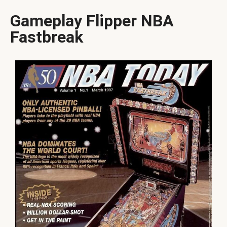
Gameplay Flipper NBA
Fastbreak