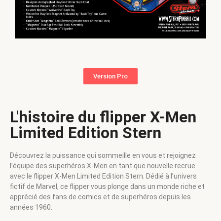
Version Pro
L'histoire du flipper X-Men
Limited Edition Stern
Découvrez la puissance qui sommeille en vous et rejoignez
l’équipe des superhéros X-Men en tant que nouvelle recrue
avec le flipper X-Men Limited Edition Stern. Dédié à l’univers
fictif de Marvel, ce flipper vous plonge dans un monde riche et
apprécié des fans de comics et de superhéros depuis les
années 1960.